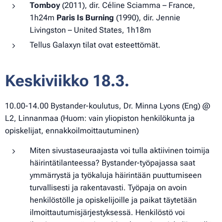
Tomboy
(2011), dir. Céline Sciamma – France,
1h24m
Paris Is Burning
(1990), dir. Jennie
Livingston – United States, 1h18m
Tellus Galaxyn tilat ovat esteettömät.
Keskiviikko 18.3.
10.00-14.00 Bystander-koulutus, Dr. Minna Lyons (Eng) @
L2, Linnanmaa (Huom: vain yliopiston henkilökunta ja
opiskelijat, ennakkoilmoittautuminen)
Miten sivustaseuraajasta voi tulla aktiivinen toimija
häirintätilanteessa? Bystander-työpajassa saat
ymmärrystä ja työkaluja häirintään puuttumiseen
turvallisesti ja rakentavasti. Työpaja on avoin
henkilöstölle ja opiskelijoille ja paikat täytetään
ilmoittautumisjärjestyksessä. Henkilöstö voi