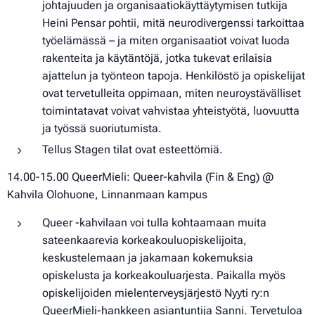
johtajuuden ja organisaatiokäyttäytymisen tutkija
Heini Pensar pohtii, mitä neurodivergenssi tarkoittaa
työelämässä – ja miten organisaatiot voivat luoda
rakenteita ja käytäntöjä, jotka tukevat erilaisia
ajattelun ja työnteon tapoja. Henkilöstö ja opiskelijat
ovat tervetulleita oppimaan, miten neuroystävälliset
toimintatavat voivat vahvistaa yhteistyötä, luovuutta
ja työssä suoriutumista.
Tellus Stagen tilat ovat esteettömiä.
14.00-15.00 QueerMieli: Queer-kahvila (Fin & Eng) @
Kahvila Olohuone, Linnanmaan kampus
Queer -kahvilaan voi tulla kohtaamaan muita
sateenkaarevia korkeakouluopiskelijoita,
keskustelemaan ja jakamaan kokemuksia
opiskelusta ja korkeakouluarjesta. Paikalla myös
opiskelijoiden mielenterveysjärjestö Nyyti ry:n
QueerMieli-hankkeen asiantuntija Sanni. Tervetuloa