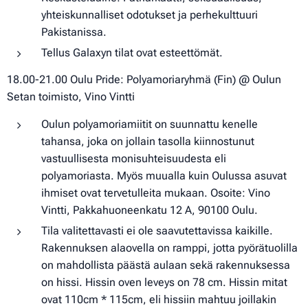
yhteiskunnalliset odotukset ja perhekulttuuri
Pakistanissa.
Tellus Galaxyn tilat ovat esteettömät.
18.00-21.00 Oulu Pride: Polyamoriaryhmä (Fin) @ Oulun
Setan toimisto, Vino Vintti
Oulun polyamoriamiitit on suunnattu kenelle
tahansa, joka on jollain tasolla kiinnostunut
vastuullisesta monisuhteisuudesta eli
polyamoriasta. Myös muualla kuin Oulussa asuvat
ihmiset ovat tervetulleita mukaan. Osoite: Vino
Vintti, Pakkahuoneenkatu 12 A, 90100 Oulu.
Tila valitettavasti ei ole saavutettavissa kaikille.
Rakennuksen alaovella on ramppi, jotta pyörätuolilla
on mahdollista päästä aulaan sekä rakennuksessa
on hissi. Hissin oven leveys on 78 cm. Hissin mitat
ovat 110cm * 115cm, eli hissiin mahtuu joillakin