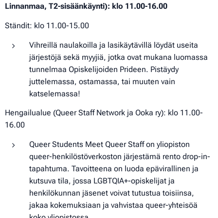
Linnanmaa, T2-sisäänkäynti): klo 11.00-16.00
Ständit: klo 11.00-15.00
Vihreillä naulakoilla ja lasikäytävillä löydät useita
järjestöjä sekä myyjiä, jotka ovat mukana luomassa
tunnelmaa Opiskelijoiden Prideen. Pistäydy
juttelemassa, ostamassa, tai muuten vain
katselemassa!
Hengailualue (Queer Staff Network ja Ooka ry): klo 11.00-
16.00
Queer Students Meet Queer Staff on yliopiston
queer-henkilöstöverkoston järjestämä rento drop-in-
tapahtuma. Tavoitteena on luoda epävirallinen ja
kutsuva tila, jossa LGBTQIA+-opiskelijat ja
henkilökunnan jäsenet voivat tutustua toisiinsa,
jakaa kokemuksiaan ja vahvistaa queer-yhteisöä
koko yliopistossa.