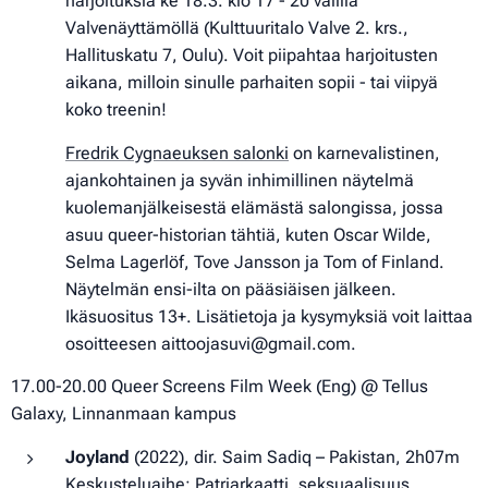
harjoituksia ke 18.3. klo 17 - 20 välillä
Valvenäyttämöllä (Kulttuuritalo Valve 2. krs.,
Hallituskatu 7, Oulu). Voit piipahtaa harjoitusten
aikana, milloin sinulle parhaiten sopii - tai viipyä
koko treenin!
Fredrik Cygnaeuksen salonki
on karnevalistinen,
ajankohtainen ja syvän inhimillinen näytelmä
kuolemanjälkeisestä elämästä salongissa, jossa
asuu queer-historian tähtiä, kuten Oscar Wilde,
Selma Lagerlöf, Tove Jansson ja Tom of Finland.
Näytelmän ensi-ilta on pääsiäisen jälkeen.
Ikäsuositus 13+. Lisätietoja ja kysymyksiä voit laittaa
osoitteesen aittoojasuvi@gmail.com.
17.00-20.00 Queer Screens Film Week (Eng) @ Tellus
Galaxy, Linnanmaan kampus
Joyland
(2022), dir. Saim Sadiq – Pakistan, 2h07m
Keskusteluaihe: Patriarkaatti, seksuaalisuus,