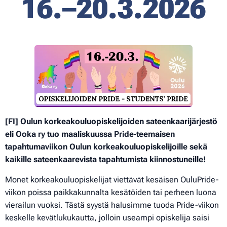
16.
–
20.3.2026
[FI] Oulun korkeakouluopiskelijoiden sateenkaarijärjestö
eli Ooka ry tuo maaliskuussa Pride-teemaisen
tapahtumaviikon Oulun korkeakouluopiskelijoille sekä
kaikille sateenkaarevista tapahtumista kiinnostuneille!
Monet korkeakouluopiskelijat viettävät kesäisen OuluPride-
viikon poissa paikkakunnalta kesätöiden tai perheen luona
vierailun vuoksi. Tästä syystä halusimme tuoda Pride-viikon
keskelle kevätlukukautta, jolloin useampi opiskelija saisi