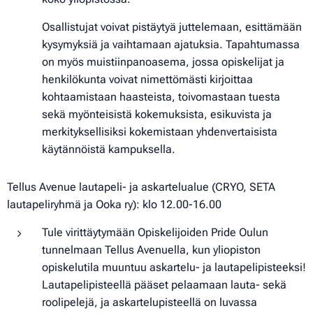
Osallistujat voivat pistäytyä juttelemaan, esittämään
kysymyksiä ja vaihtamaan ajatuksia. Tapahtumassa
on myös muistiinpanoasema, jossa opiskelijat ja
henkilökunta voivat nimettömästi kirjoittaa
kohtaamistaan haasteista, toivomastaan tuesta
sekä myönteisistä kokemuksista, esikuvista ja
merkityksellisiksi kokemistaan yhdenvertaisista
käytännöistä kampuksella.
Tellus Avenue lautapeli- ja askartelualue (CRYO, SETA
lautapeliryhmä ja Ooka ry): klo 12.00-16.00
Tule virittäytymään Opiskelijoiden Pride Oulun
tunnelmaan Tellus Avenuella, kun yliopiston
opiskelutila muuntuu askartelu- ja lautapelipisteeksi!
Lautapelipisteellä pääset pelaamaan lauta- sekä
roolipelejä, ja askartelupisteellä on luvassa