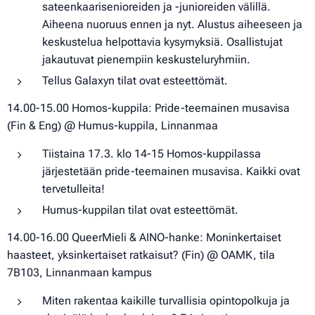
sateenkaarisenioreiden ja -junioreiden välillä.
Aiheena nuoruus ennen ja nyt. Alustus aiheeseen ja
keskustelua helpottavia kysymyksiä. Osallistujat
jakautuvat pienempiin keskusteluryhmiin.
Tellus Galaxyn tilat ovat esteettömät.
14.00-15.00 Homos-kuppila: Pride-teemainen musavisa
(Fin & Eng) @ Humus-kuppila, Linnanmaa
Tiistaina 17.3. klo 14-15 Homos-kuppilassa
järjestetään pride-teemainen musavisa. Kaikki ovat
tervetulleita!
Humus-kuppilan tilat ovat esteettömät.
14.00-16.00 QueerMieli & AINO-hanke: Moninkertaiset
haasteet, yksinkertaiset ratkaisut? (Fin) @ OAMK, tila
7B103, Linnanmaan kampus
Miten rakentaa kaikille turvallisia opintopolkuja ja