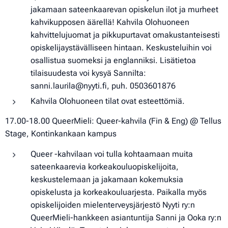
jakamaan sateenkaarevan opiskelun ilot ja murheet
kahvikupposen äärellä! Kahvila Olohuoneen
kahvittelujuomat ja pikkupurtavat omakustanteisesti
opiskelijaystävälliseen hintaan. Keskusteluihin voi
osallistua suomeksi ja englanniksi. Lisätietoa
tilaisuudesta voi kysyä Sannilta:
sanni.laurila@nyyti.fi, puh. 0503601876
Kahvila Olohuoneen tilat ovat esteettömiä.
17.00-18.00 QueerMieli: Queer-kahvila (Fin & Eng) @ Tellus
Stage, Kontinkankaan kampus
Queer -kahvilaan voi tulla kohtaamaan muita
sateenkaarevia korkeakouluopiskelijoita,
keskustelemaan ja jakamaan kokemuksia
opiskelusta ja korkeakouluarjesta. Paikalla myös
opiskelijoiden mielenterveysjärjestö Nyyti ry:n
QueerMieli-hankkeen asiantuntija Sanni ja Ooka ry:n