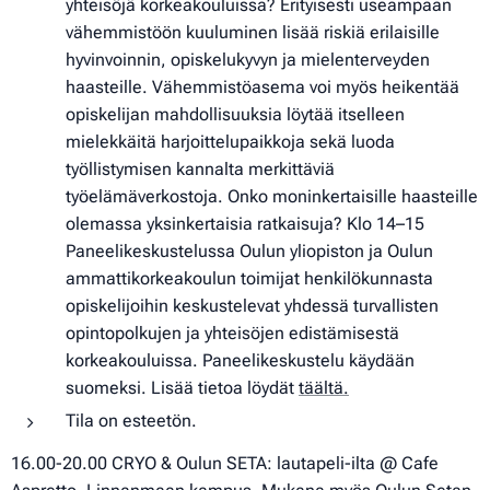
yhteisöjä korkeakouluissa? Erityisesti useampaan
vähemmistöön kuuluminen lisää riskiä erilaisille
hyvinvoinnin, opiskelukyvyn ja mielenterveyden
haasteille. Vähemmistöasema voi myös heikentää
opiskelijan mahdollisuuksia löytää itselleen
mielekkäitä harjoittelupaikkoja sekä luoda
työllistymisen kannalta merkittäviä
työelämäverkostoja. Onko moninkertaisille haasteille
olemassa yksinkertaisia ratkaisuja? Klo 14–15
Paneelikeskustelussa Oulun yliopiston ja Oulun
ammattikorkeakoulun toimijat henkilökunnasta
opiskelijoihin keskustelevat yhdessä turvallisten
opintopolkujen ja yhteisöjen edistämisestä
korkeakouluissa. Paneelikeskustelu käydään
suomeksi. Lisää tietoa löydät
täältä.
Tila on esteetön.
16.00-20.00 CRYO & Oulun SETA: lautapeli-ilta @ Cafe