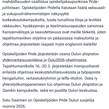
mahdollisuuden osallistua opiskelijakaupunkinsa Pride-
juhlintaan. Opiskelijoiden Pridella halutaan lisätä seksuaali-
ja sukupuolivähemmistöjen näkyvyyttä
korkeakoulukampuksilla, luoda turvallisia tiloja ja levittää
rakkauden, hyväksynnän ja itseilmaisuvapauden sanomaa.
Kansainvälisyys ja saavutettavuus ovat meille tärkeitä, joten
tapahtumaviikon ohjelma on pääasiassa maksutonta ja
ohjelmaa järjestetään laajasti myös englannin kielellä!
Opiskelijoiden Pride järjestetään osana Oulun yliopiston
yhdenvertaisuusviikkoa
ja
Oulu2026-ohjelmistoa
.
Tapahtumaviikolla 16.-20.3. järjestetään monipuolisesti
erilaista ohjelmaa keskustelutilaisuuksista ja työpajoista
hengailuihin, vertaistukiryhmiin ja leffa-iltoihin. Ooka ry
yhteistyökumppaneineen tuo ohjelmaa Oulun yliopiston ja
Oamkin kampuksille, sekä eri puolille Oulun keskustaa.
Satu Saarinen on Opiskelijoiden Pride Oulun suojelija
vuonna 2026.