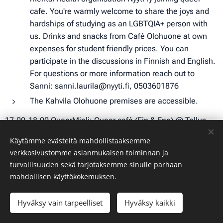
cafe. You're warmly welcome to share the joys and
hardships of studying as an LGBTQIA+ person with
us. Drinks and snacks from Café Olohuone at own
expenses for student friendly prices. You can
participate in the discussions in Finnish and English.
For questions or more information reach out to
Sanni: sanni.laurila@nyyti.fi, 0503601876
The Kahvila Olohuone premises are accessible.
17.00-18.00 QueerMieli: Queer café (Fin & Eng) @ Tellus
Stage, Kontinkangas campus
Käytämme evästeitä mahdollistaaksemme
verkkosivustomme asianmukaisen toiminnan ja
In Queer Café you can meet other LGBTQIA+
turvallisuuden sekä tarjotaksemme sinulle parhaan
students and share experiences about studying as
mahdollisen käyttökokemuksen.
an LGBTQIA+ student in Higher Education.
QueerMieli project's specialist Sanni from students'
Hyväksy vain tarpeelliset
Hyväksy kaikki
mental health organisation Nyyti ry and Veimi Kivelä
Aloita
Luo kotisivut ilmaiseksi!
from Ooka ry is also joining queer cafe. You're