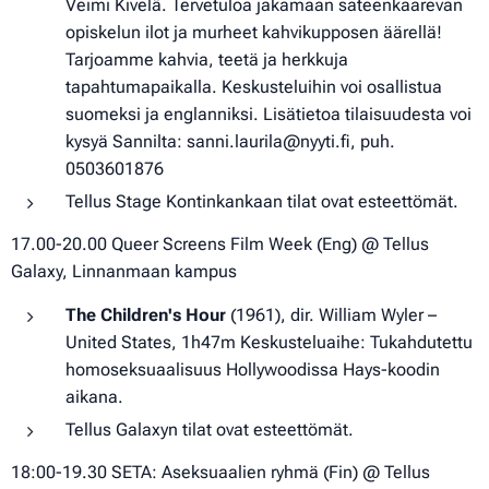
Veimi Kivelä. Tervetuloa jakamaan sateenkaarevan
opiskelun ilot ja murheet kahvikupposen äärellä!
Tarjoamme kahvia, teetä ja herkkuja
tapahtumapaikalla. Keskusteluihin voi osallistua
suomeksi ja englanniksi. Lisätietoa tilaisuudesta voi
kysyä Sannilta: sanni.laurila@nyyti.fi, puh.
0503601876
Tellus Stage Kontinkankaan tilat ovat esteettömät.
17.00-20.00 Queer Screens Film Week (Eng) @ Tellus
Galaxy, Linnanmaan kampus
The Children's Hour
(1961), dir. William Wyler –
United States, 1h47m Keskusteluaihe: Tukahdutettu
homoseksuaalisuus Hollywoodissa Hays-koodin
aikana.
Tellus Galaxyn tilat ovat esteettömät.
18:00-19.30 SETA: Aseksuaalien ryhmä (Fin) @ Tellus