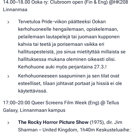
14.00–18.00 Ooka ry: Clubroom open (Fin & Eng) @HK208
Linnanmaa
Tervetuloa Pride-viikon päätteeksi Ookan
kerhohuoneelle hengailemaan, opiskelemaan,
pelailemaan lautapelejä tai juomaan kupponen
kahvia tai teetä ja porisemaan vaikka eri
hallituspesteistä, jos sinua mietityttää millaista se
hallituksessa mukana oleminen oikeasti olisi.
Kerhohuone auki myös perjantaina 27.3.!
Kerhohuoneeseen saapuminen ja sen tilat ovat
esteelliset, tilaan johtavat portaat ja hissiä ei ole
käytettävissä.
17:00–20:00 Queer Screens Film Week (Eng) @ Tellus
Galaxy, Linnanmaan kampus
The Rocky Horror Picture Show
(1975), dir. Jim
Sharman – United Kingdom, 1h40m Keskusteluaihe: