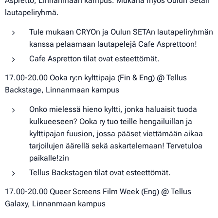
Aspretto, Linnanmaan kampus. Mukana myös Oulun Setan
lautapeliryhmä.
Tule mukaan CRYOn ja Oulun SETAn lautapeliryhmän
kanssa pelaamaan lautapelejä Cafe Asprettoon!
Cafe Aspretton tilat ovat esteettömät.
17.00-20.00 Ooka ry:n kylttipaja (Fin & Eng) @ Tellus
Backstage, Linnanmaan kampus
Onko mielessä hieno kyltti, jonka haluaisit tuoda
kulkueeseen? Ooka ry tuo teille hengailuillan ja
kylttipajan fuusion, jossa pääset viettämään aikaa
tarjoilujen äärellä sekä askartelemaan! Tervetuloa
paikalle!zin
Tellus Backstagen tilat ovat esteettömät.
17.00-20.00 Queer Screens Film Week (Eng) @ Tellus
Galaxy, Linnanmaan kampus