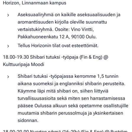
Horizon, Linnanmaan kampus
Aseksuaaliryhmä on kaikille aseksuaalisuuden ja
aromanttisuuden kirjolla oleville suunnattu
vertaistukiryhmä. Osoite: Vino Vintti,
Pakkahuoneenkatu 12 A, 90100 Oulu.
Tellus Horizonin tilat ovat esteettömät.
18.00-19.30 Shibari tutuksi -työpaja (Fin & Eng) @
Kulttuuripaja Moodi
Shibari tutuksi -työpajassa kerromme 1,5 tunnin
aikana suomeksi ja englanniksi shibarin perusteita.
Käymme läpi mitä shibari on, siihen liittyviä
turvallisuusasioita sekä miten sen harrastamisessa
pääsee Oulussa alkuun sekä opetamme osallistujille
muutamia shibarin perussolmuja ja yksinkertaisen
sidonnan.
18.00-20.00 Nuorten ryhmä (16-29v) (Fin & Eng) @ Byström