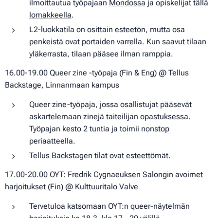
ilmoittautua työpajaan
Mondossa
ja opiskelijat tällä
lomakkeella
.
L2-luokkatila on osittain esteetön, mutta osa
penkeistä ovat portaiden varrella. Kun saavut tilaan
yläkerrasta, tilaan pääsee ilman ramppia.
16.00-19.00 Queer zine -työpaja (Fin & Eng) @ Tellus
Backstage, Linnanmaan kampus
Queer zine-työpaja, jossa osallistujat pääsevät
askartelemaan zinejä taiteilijan opastuksessa.
Työpajan kesto 2 tuntia ja toimii nonstop
periaatteella.
Tellus Backstagen tilat ovat esteettömät.
17.00-20.00 OYT: Fredrik Cygnaeuksen Salongin avoimet
harjoitukset (Fin) @ Kulttuuritalo Valve
Tervetuloa katsomaan OYT:n queer-näytelmän